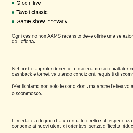
Giochi live
Tavoli classici
Game show innovativi.
Ogni casino non AAMS recensito deve offrire una selezione eq
dell’offerta.
Nel nostro approfondimento consideriamo solo piattaforme
cashback e tornei, valutando condizioni, requisiti di scom
❗Verifichiamo non solo le condizioni, ma anche l'effettiv
o scommesse.
L’interfaccia di gioco ha un impatto diretto sull’esperienza:
consente ai nuovi utenti di orientarsi senza difficoltà, rid