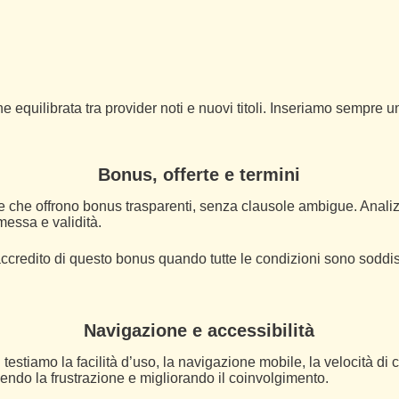
uilibrata tra provider noti e nuovi titoli. Inseriamo sempre una l
Bonus, offerte e termini
 che offrono bonus trasparenti, senza clausole ambigue. Analiz
messa e validità.
o accredito di questo bonus quando tutte le condizioni sono sod
Navigazione e accessibilità
 testiamo la facilità d’uso, la navigazione mobile, la velocità di 
ucendo la frustrazione e migliorando il coinvolgimento.