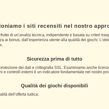
oniamo i siti recensiti nel nostro app
utto di un’analisi tecnica, indipendente e basata su criteri tras
a ai bonus, dall’esperienza utente alla qualità dei giochi. L’obie
e.
Sicurezza prima di tutto
i protezione dei dati e crittografia SSL. Esaminiamo anche lice
ioni e controlli esterni è un indicatore fondamentale nel nostro p
Qualità dei giochi disponibili
lità dell’offerta ludica: