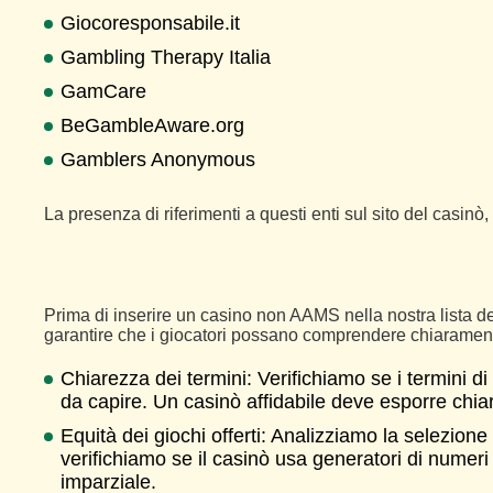
Giocoresponsabile.it
Gambling Therapy Italia
GamCare
BeGambleAware.org
Gamblers Anonymous
La presenza di riferimenti a questi enti sul sito del casinò
Prima di inserire un casino non AAMS nella nostra lista d
garantire che i giocatori possano comprendere chiaramente
Chiarezza dei termini: Verifichiamo se i termini di 
da capire. Un casinò affidabile deve esporre chiara
Equità dei giochi offerti: Analizziamo la selezione 
verifichiamo se il casinò usa generatori di numeri
imparziale.