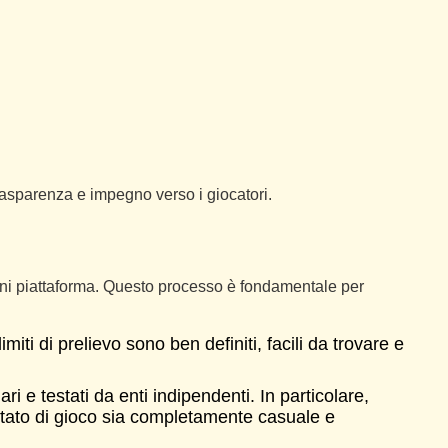
 trasparenza e impegno verso i giocatori.
ogni piattaforma. Questo processo è fondamentale per
miti di prelievo sono ben definiti, facili da trovare e
ri e testati da enti indipendenti. In particolare,
ultato di gioco sia completamente casuale e