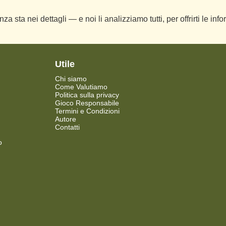
a sta nei dettagli — e noi li analizziamo tutti, per offrirti le inf
Utile
Chi siamo
Come Valutiamo
Politica sulla privacy
Gioco Responsabile
Termini e Condizioni
Autore
Contatti
o