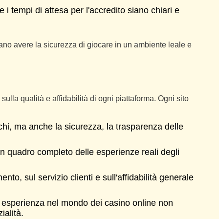
 i tempi di attesa per l'accredito siano chiari e
bano avere la sicurezza di giocare in un ambiente leale e
lla qualità e affidabilità di ogni piattaforma. Ogni sito
iochi, ma anche la sicurezza, la trasparenza delle
 un quadro completo delle esperienze reali degli
to, sul servizio clienti e sull'affidabilità generale
nga esperienza nel mondo dei casino online non
ialità.